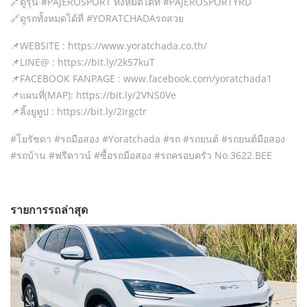
🔗ดูรุ่น​ #PAJEROSPORT ทั้งหมดได้ที่ #PAJEROSPORTYRD
🔗ดูรถทั้งหมดได้ที่ #YORATCHADAรถสวย
📌WEBSITE : https://www.yoratchada.co.th/
📌LINE@ : https://bit.ly/2k57kuT
📌FACEBOOK FANPAGE : www.facebook.com/yoratchada1
📌แผนที่(MAP): https://bit.ly/2VNS0Ve
📌ลิ้งยูทูป : https://bit.ly/2Irgctr
#โยรัชดา #รถมือสอง #Yoratchada #รถ​ #รถยนต์​ #รถยนต์มือสอง
#รถบ้าน #ฟรีดาวน์ #ซื้อรถมือสอง #รถครอบครัว No.3622.BEE
รายการรถล่าสุด