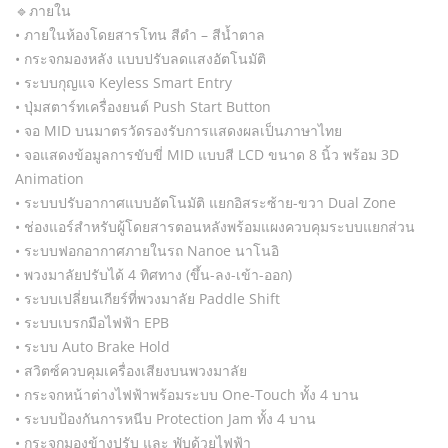
🔹️ภายใน
• ภายในห้องโดยสารโทน สีดำ – สีน้ำตาล
• กระจกมองหลัง แบบปรับลดแสงอัตโนมัติ
• ระบบกุญแจ Keyless Smart Entry
• ปุ่มสตาร์ทเครื่องยนต์ Push Start Button
• จอ MID บนมาตรวัดรองรับการแสดงผลเป็นภาษาไทย
• จอแสดงข้อมูลการขับขี่ MID แบบสี LCD ขนาด 8 นิ้ว พร้อม 3D
Animation
• ระบบปรับอากาศแบบอัตโนมัติ แยกอิสระซ้าย-ขวา Dual Zone
• ช่องแอร์สำหรับผู้โดยสารตอนหลังพร้อมแผงควบคุมระบบแยกส่วน
• ระบบฟอกอากาศภายในรถ Nanoe นาโนอิ
• พวงมาลัยปรับได้ 4 ทิศทาง (ขึ้น-ลง-เข้า-ออก)
• ระบบเปลี่ยนเกียร์ที่พวงมาลัย Paddle Shift
• ระบบเบรกมือไฟฟ้า EPB
• ระบบ Auto Brake Hold
• สวิตซ์ควบคุมเครื่องเสียงบนพวงมาลัย
• กระจกหน้าต่างไฟฟ้าพร้อมระบบ One-Touch ทั้ง 4 บาน
• ระบบป้องกันการหนีบ Protection Jam ทั้ง 4 บาน
• กระจกมองข้างปรับ และ พับด้วยไฟฟ้า