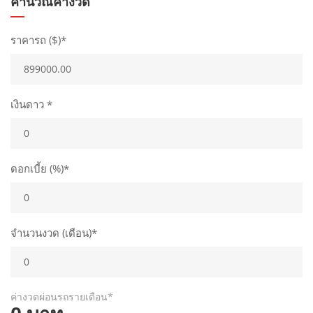
คำนวณค่างวด
ราคารถ ($)*
เงินดาว *
ดอกเบี้ย (%)*
จำนวนงวด (เดือน)*
ค่างวดผ่อนรถรายเดือน*