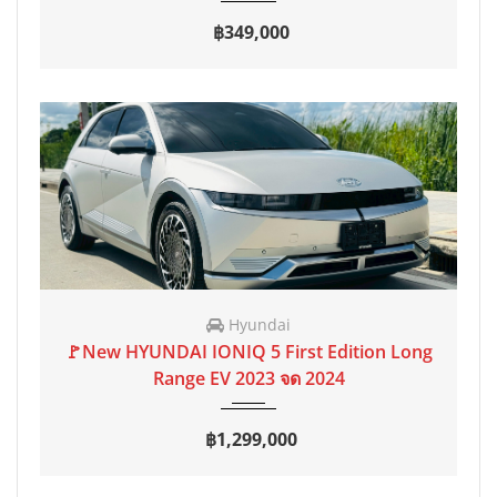
฿349,000
Hyundai
2023 จด 2024
AT
7,300 mi
🚩New HYUNDAI IONIQ 5 First Edition Long
Range EV 2023 จด 2024
฿1,299,000