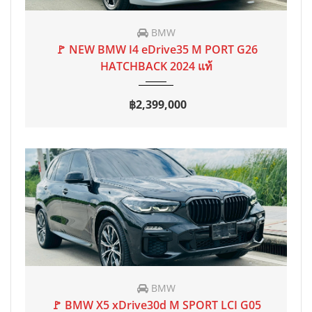
BMW
2024
AT
15,000 mi
🚩 NEW BMW I4 eDrive35 M PORT G26
HATCHBACK 2024 แท้
฿2,399,000
BMW
2020 จด 2021
AT
0 mi
🚩 BMW X5 xDrive30d M SPORT LCI G05