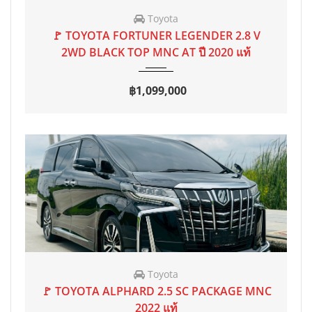
Toyota
2020
AT
50,000 mi
🚩 TOYOTA FORTUNER LEGENDER 2.8 V
2WD BLACK TOP MNC AT ปี 2020 แท้
฿1,099,000
Toyota
2022
AT
70,000 mi
🚩 TOYOTA ALPHARD 2.5 SC PACKAGE MNC
2022 แท้