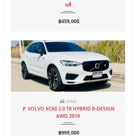
แท้
฿459,000
Volvo
2019
AT
95,000 mi
🚩 VOLVO XC60 2.0 T8 HYBRID R-DESIGN
AWD 2019
฿999,000