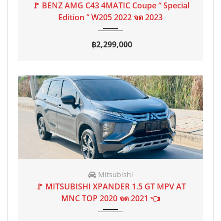
🚩 BENZ AMG C43 4MATIC Coupe “ Special
Edition “ W205 2022 จด 2023
฿2,299,000
Mitsubishi
2020 จด 2021
AT
70,000 mi
🚩 MITSUBISHI XPANDER 1.5 GT MPV AT
MNC TOP 2020 จด 2021 👈