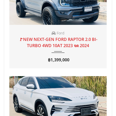
Ford
2023 จด 2024
AT
40,000 mi
🚩NEW NEXT-GEN FORD RAPTOR 2.0 BI-
TURBO 4WD 10AT 2023 จด 2024
฿1,399,000