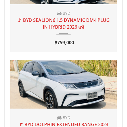
BYD
2026
AT
2,000 mi
🚩 BYD SEALION6 1.5 DYNAMIC DM-i PLUG
IN HYBRID 2026 แท้
฿759,000
BYD
2023
AT
40,000 mi
🚩 BYD DOLPHIN EXTENDED RANGE 2023