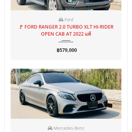
Ford
2022
AT
20,000 mi
🚩 FORD RANGER 2.0 TURBO XLT HI-RIDER
OPEN CAB AT 2022 แท้
฿579,000
Mercedes-Benz
2022 จด 2023
AT
50,000 mi