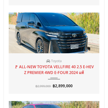
Toyota
2024
AT
55,200 mi
🚩 ALL-NEW TOYOTA VELLFIRE 40 2.5 E-HEV
Z PREMIER 4WD E-FOUR 2024 แท้
฿2,899,000
฿2,999,000