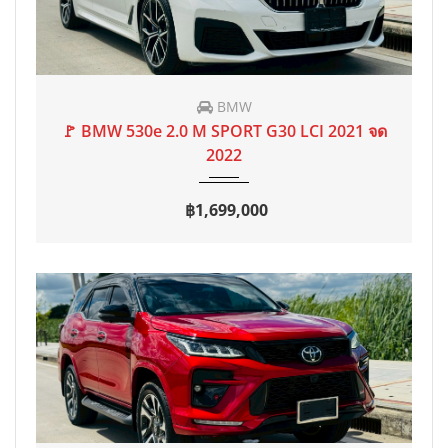
BMW
2021 จด 2022
AT
35,000 mi
🚩 BMW 530e 2.0 M SPORT G30 LCI 2021 จด
2022
฿1,699,000