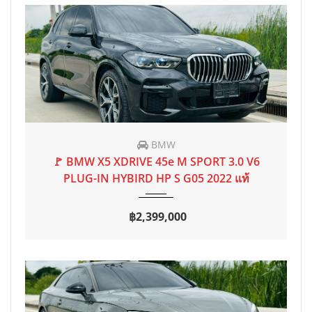
BMW
2022
AT
60,000 mi
🚩 BMW X5 XDRIVE 45e M SPORT 3.0 V6
PLUG-IN HYBIRD HP S G05 2022 แท้
฿2,399,000