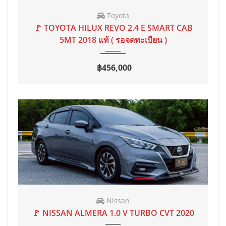
Toyota
2018
MT
59 mi
🚩 TOYOTA HILUX REVO 2.4 E SMART CAB
5MT 2018 แท้ ( รอจดทะเบียน )
฿456,000
2020
AT
80,000 mi
Nissan
🚩 NISSAN ALMERA 1.0 V TURBO CVT 2020