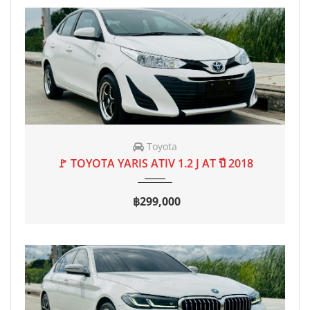
2018
AT
80,000 mi
Toyota
🚩 TOYOTA YARIS ATIV 1.2 J AT ปี 2018
฿299,000