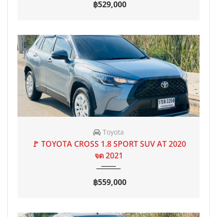
฿529,000
Toyota
2020 จด 2021
AT
96,987 mi
🚩 TOYOTA CROSS 1.8 SPORT SUV AT 2020
จด 2021
฿559,000