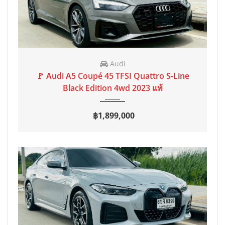
Audi
2023
AT
40,000 mi
🚩 Audi A5 Coupé 45 TFSI Quattro S-Line
Black Edition 4wd 2023 แท้
฿1,899,000