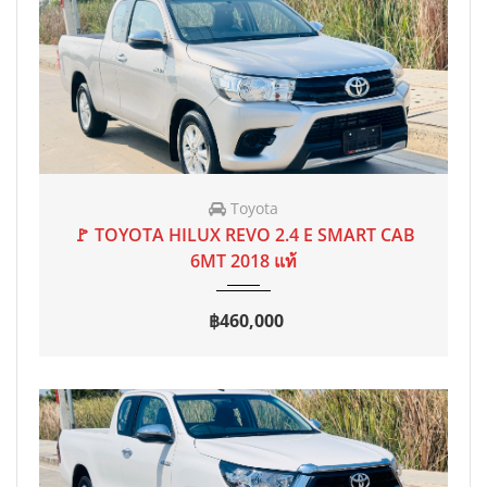
Toyota
2018
MT
0 mi
🚩 TOYOTA HILUX REVO 2.4 E SMART CAB
6MT 2018 แท้
฿460,000