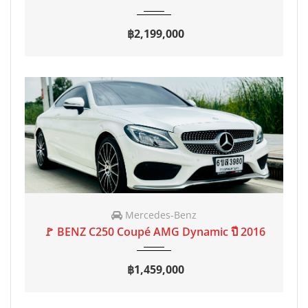
฿2,199,000
2016
AT
18,000 mi
Mercedes-Benz
🚩 BENZ C250 Coupé AMG Dynamic ปี 2016
฿1,459,000