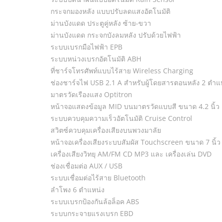
กระจกมองหลัง แบบปรับลดแสงอัตโนมัติ
ม่านบังแดด ประตูคู่หลัง ซ้าย-ขวา
ม่านบังแดด กระจกบังลมหลัง ปรับด้วยไฟฟ้า
ระบบเบรกมือไฟฟ้า EPB
ระบบหน่วงเบรกอัตโนมัติ ABH
ที่ชาร์จโทรศัพท์แบบไร้สาย Wireless Charging
ช่องชาร์จไฟ USB 2.1 A สำหรับผู้โดยสารตอนหลัง 2 ตำแ
มาตรวัดเรืองแสง Optitron
หน้าจอแสดงข้อมูล MID บนมาตรวัดแบบสี ขนาด 4.2 นิ้ว
ระบบควบคุมความเร็วอัตโนมัติ Cruise Control
สวิตซ์ควบคุมเครื่องเสียงบนพวงมาลัย
หน้าจอเครื่องเสียงระบบสัมผัส Touchscreen ขนาด 7 นิ้ว
เครื่องเสียงวิทยุ AM/FM CD MP3 และ เครื่องเล่น DVD
ช่องเชื่อมต่อ AUX / USB
ระบบเชื่อมต่อไร้สาย Bluetooth
ลำโพง 6 ตำแหน่ง
ระบบเบรกป้องกันล้อล็อค ABS
ระบบกระจายแรงเบรก EBD