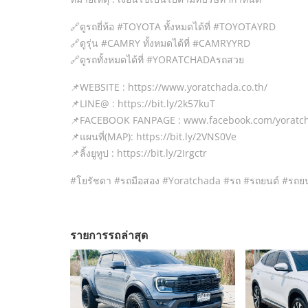
🔗ดูรถยี่ห้อ​ #TOYOTA ทั้งหมดได้ที่ #TOYOTAYRD
🔗ดูรุ่น​ #CAMRY ทั้งหมดได้ที่ #CAMRYYRD
🔗ดูรถทั้งหมดได้ที่ #YORATCHADAรถสวย
📌WEBSITE : https://www.yoratchada.co.th/
📌LINE@ : https://bit.ly/2k57kuT
📌FACEBOOK FANPAGE : www.facebook.com/yoratc
📌แผนที่(MAP): https://bit.ly/2VNS0Ve
📌ลิ้งยูทูป : https://bit.ly/2Irgctr
#โยรัชดา #รถมือสอง #Yoratchada #รถ​ #รถยนต์​ #รถยนต
รายการรถล่าสุด