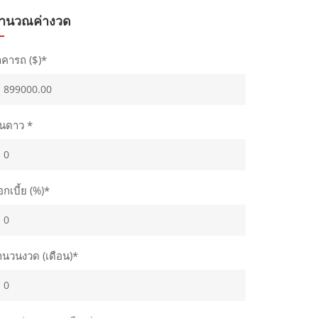
ำนวณค่างวด
าคารถ ($)*
ินดาว *
กเบี้ย (%)*
ำนวนงวด (เดือน)*