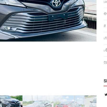
เล
ซี
สี
เก
เช
ปี
S