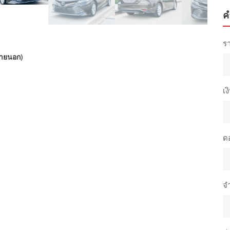
ค
ร
ภายนอก)
เง
ดอ
จ