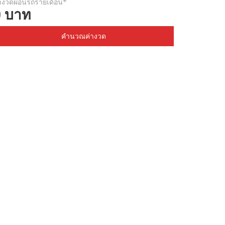
างวดผ่อนรถรายเดือน*
0 บาท
คำนวณค่างวด