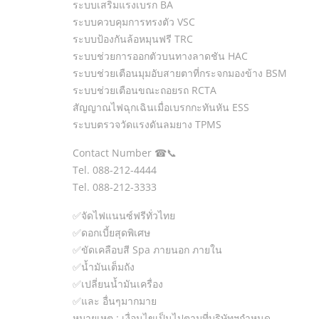
ระบบเสริมแรงเบรก BA
ระบบควบคุมการทรงตัว VSC
ระบบป้องกันล้อหมุนฟรี TRC
ระบบช่วยการออกตัวบนทางลาดชัน HAC
ระบบช่วยเตือนมุมอับสายตาที่กระจกมองข้าง BSM
ระบบช่วยเตือนขณะถอยรถ RCTA
สัญญาณไฟฉุกเฉินเมื่อเบรกกะทันหัน ESS
ระบบตรวจวัดแรงดันลมยาง TPMS
Contact Number ☎📞
Tel. 088-212-4444
Tel. 088-212-3333
✅จัดไฟแนนซ์ฟรีทั่วไทย
✅ดอกเบี้ยสุดพิเศษ
✅ขัดเคลือบสี Spa ภายนอก ภายใน
✅น้ำมันเต็มถัง
✅เปลี่ยนน้ำมันเครื่อง
✅และ อื่นๆมากมาย
หมายเหตุ : เงื่อนไขเป็นไปตามที่บริษัทฯกำหนด