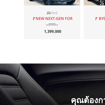
AT
2026
AT
2000
2023
BYD
EN FOR
🚩 BYD SEALION6 1.
🚩 BY
0
759,000
คุณต้องก