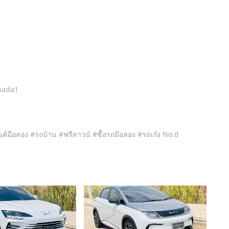
hada1
์มือสอง #รถบ้าน #ฟรีดาวน์ #ซื้อรถมือสอง #รถเก๋ง No.0